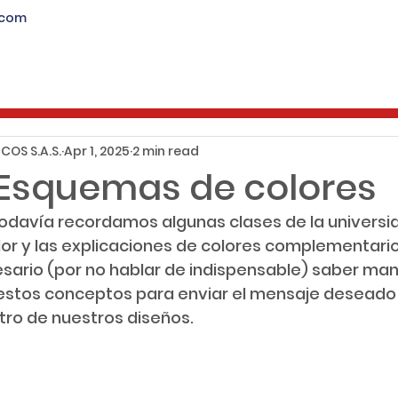
.com
ienes Somos
Productos
Servicios
Blog
COS S.A.S.
Apr 1, 2025
2 min read
Esquemas de colores
davía recordamos algunas clases de la universi
olor y las explicaciones de colores complementario
sario (por no hablar de indispensable) saber man
estos conceptos para enviar el mensaje deseado
tro de nuestros diseños.