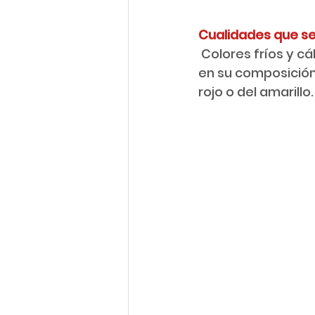
Cualidades que se 
 Colores fríos y cálidos. Se denominan colores fríos a todos los que participan o 
en su composición 
rojo o del amarillo.