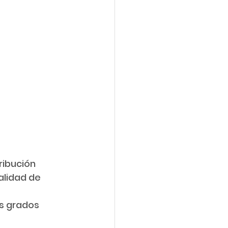
ribución 
alidad de 
s grados 