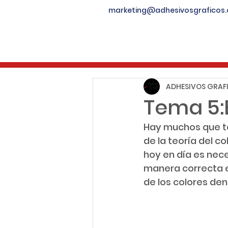
marketing@adhesivosgraficos
Inicio
Qu
ADHESIVOS GRAFI
Tema 5:
Hay muchos que to
de la teoría del c
hoy en día es nece
manera correcta 
de los colores den