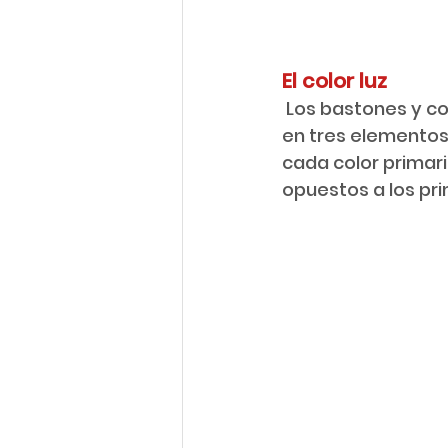
El color luz
 Los bastones y conos del órgano de la vista, el ojo, se encuentran organizados 
en tres elementos
cada color primari
opuestos a los pri