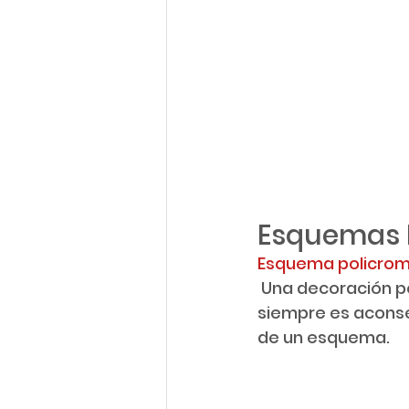
Esquemas B
Esquema policrom
 Una decoración policrómatica es ciertamente difícil de trabajar, por eso 
siempre es aconse
de un esquema.